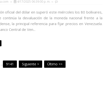
ia.com
4/17/2025 06:39:00 p. m.
ión oficial del dólar en superó este miércoles los 80 bolívares,
e continúa la devaluación de la moneda nacional frente a la
ense, la principal referencia para fijar precios en Venezuela.
anco Central de Ven...
...
9141
Siguiente >
Último >>