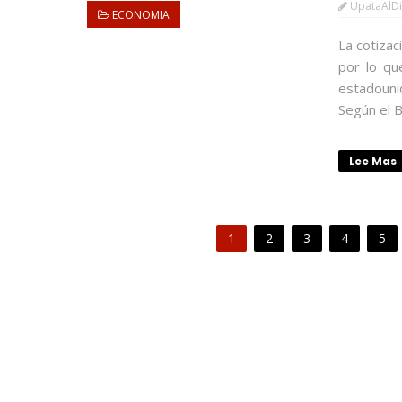
UpataAlD
ECONOMIA
La cotizac
por lo qu
estadounid
Según el B
Lee Mas
1
2
3
4
5