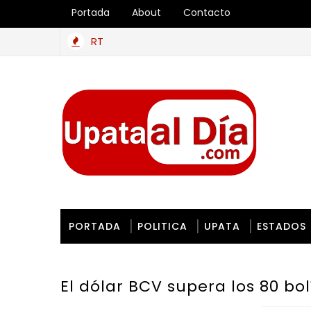
Portada
About
Contacto
RT
Mantener un vehículo rodando en Venezuela es un gran reto
PORTADA
POLITICA
UPATA
ESTADOS
El dólar BCV supera los 80 bol